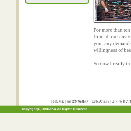
For more than ten
from all our custo
your any demands
willingness of be
So now I really tr
｜
HOME
｜
回収対象商品
｜
回収の流れ
|
よくあるご
copyright(C)DAISAKU All Rights Reserved